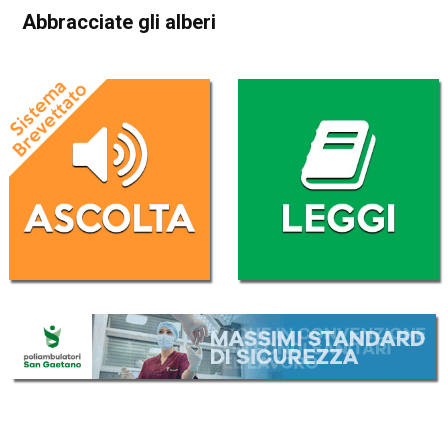
Abbracciate gli alberi
Home
Blog
Blog
In Evidenza
Abbracciate gli alberi
Da
El Gae
18 Aprile 2017
(aggiornato il
18 Aprile 2017 19:10
)
ASCOLTA L'AUDIO
Lettore
00:00
00:00
Audio