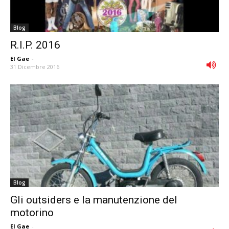
Blog
R.I.P. 2016
El Gae
-
31 Dicembre 2016
Blog
Gli outsiders e la manutenzione del
motorino
El Gae
-