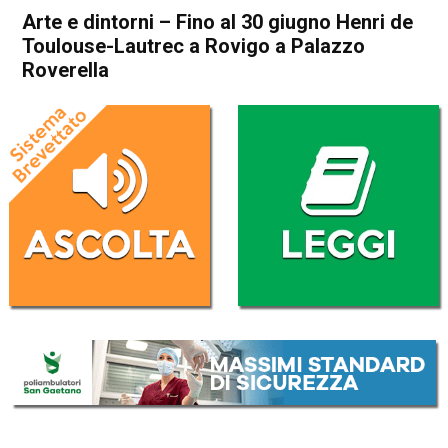
Arte e dintorni – Fino al 30 giugno Henri de
Toulouse-Lautrec a Rovigo a Palazzo
Roverella
Home
Blog
Blog
Cultura e spettacoli
In Evidenza
Arte e dintorni – Fino al 30
giugno Henri de Toulouse-
Lautrec a Rovigo a Palazzo
Roverella
Da
Valentina Casarotto
9 Giugno 2024
(aggiornato il
9 Giugno 2024 16:35
)