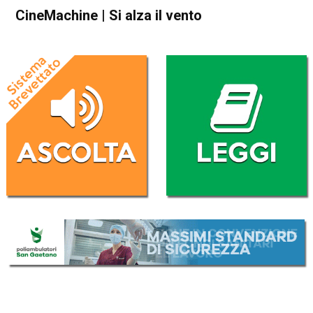
CineMachine | Si alza il vento
Home
Blog
Blog
In Evidenza
CineMachine | Si alza il vento
Da
Davide Perin
27 Gennaio 2019
(aggiornato il
27 Gennaio 2019 13:58
)
ASCOLTA L'AUDIO
Lettore
00:00
00:00
Audio