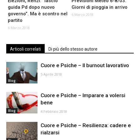
Elezioni, Renzi: “lascio
Previsioni Meteo 6-8/03.
guida Pd dopo nuovo
Giorni di pioggia in arrivo
governo”. Ma è scontro nel
6 Marzo 2018
partito
6 Marzo 2018
Articoli correlati
Di più dello stesso autore
Cuore e Psiche – Il burnout lavorativo
5 Aprile 2018
Blog
Cuore e Psiche – Imparare a volersi
bene
Blog
4 Febbraio 2018
Cuore e Psiche – Resilienza: cadere e
rialzarsi