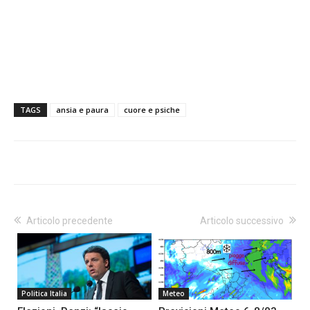
TAGS
ansia e paura
cuore e psiche
Articolo precedente
Articolo successivo
Politica Italia
Meteo