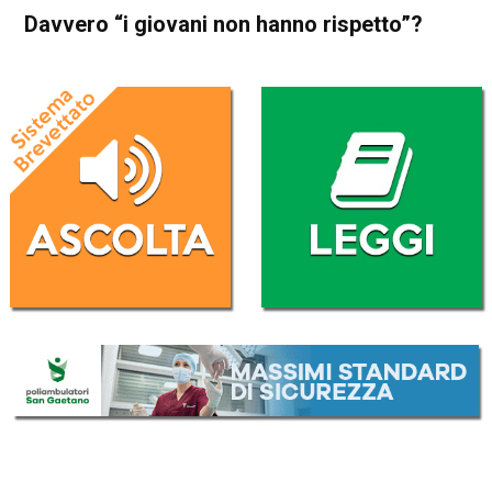
Davvero “i giovani non hanno rispetto”?
Home
Blog
Blog
Davvero “i giovani non hanno
rispetto”?
Da
Lara Tessaro
10 Ottobre 2016
(aggiornato il
10 Ottobre 2016 14:19
)
ASCOLTA L'AUDIO
Lettore
00:00
00:00