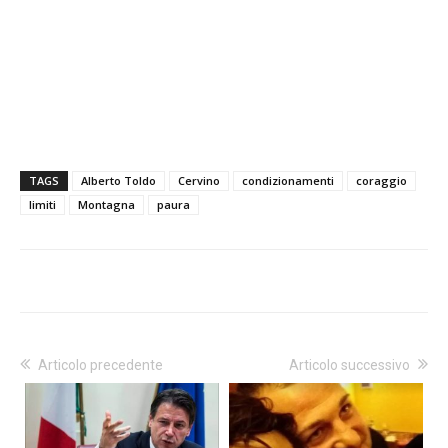
TAGS
Alberto Toldo
Cervino
condizionamenti
coraggio
limiti
Montagna
paura
Articolo precedente
Articolo successivo