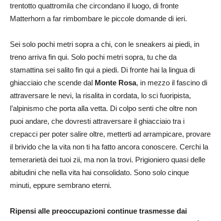
trentotto quattromila che circondano il luogo, di fronte
Matterhorn a far rimbombare le piccole domande di ieri.
Sei solo pochi metri sopra a chi, con le sneakers ai piedi, in
treno arriva fin qui. Solo pochi metri sopra, tu che da
stamattina sei salito fin qui a piedi. Di fronte hai la lingua di
ghiacciaio che scende dal
Monte Rosa
, in mezzo il fascino di
attraversare le nevi, la risalita in cordata, lo sci fuoripista,
l’alpinismo che porta alla vetta. Di colpo senti che oltre non
puoi andare, che dovresti attraversare il ghiacciaio tra i
crepacci per poter salire oltre, metterti ad arrampicare, provare
il brivido che la vita non ti ha fatto ancora conoscere. Cerchi la
temerarietà dei tuoi zii, ma non la trovi. Prigioniero quasi delle
abitudini che nella vita hai consolidato. Sono solo cinque
minuti, eppure sembrano eterni.
Ripensi alle preoccupazioni continue trasmesse dai