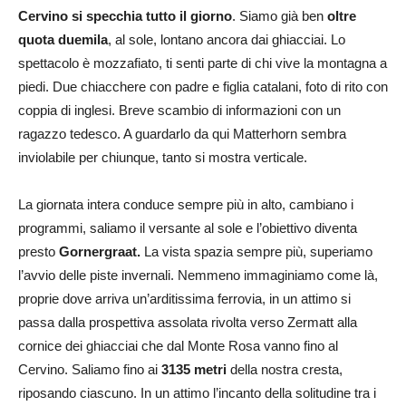
Cervino si specchia tutto il giorno
. Siamo già ben
oltre
quota duemila
, al sole, lontano ancora dai ghiacciai. Lo
spettacolo è mozzafiato, ti senti parte di chi vive la montagna a
piedi. Due chiacchere con padre e figlia catalani, foto di rito con
coppia di inglesi. Breve scambio di informazioni con un
ragazzo tedesco. A guardarlo da qui Matterhorn sembra
inviolabile per chiunque, tanto si mostra verticale.
La giornata intera conduce sempre più in alto, cambiano i
programmi, saliamo il versante al sole e l’obiettivo diventa
presto
Gornergraat.
La vista spazia sempre più, superiamo
l’avvio delle piste invernali. Nemmeno immaginiamo come là,
proprie dove arriva un’arditissima ferrovia, in un attimo si
passa dalla prospettiva assolata rivolta verso Zermatt alla
cornice dei ghiacciai che dal Monte Rosa vanno fino al
Cervino. Saliamo fino ai
3135 metri
della nostra cresta,
riposando ciascuno. In un attimo l’incanto della solitudine tra i