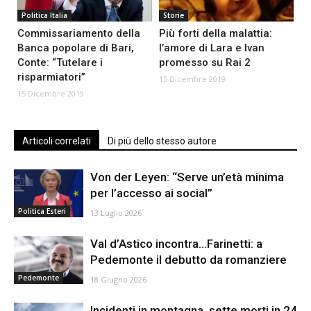
Politica Italia
Storie
Commissariamento della
Più forti della malattia:
Banca popolare di Bari,
l’amore di Lara e Ivan
Conte: “Tutelare i
promesso su Rai 2
risparmiatori”
15 Dicembre 2019
15 Dicembre 2019
Articoli correlati
Di più dello stesso autore
Von der Leyen: “Serve un’età minima
per l’accesso ai social”
Politica Esteri
13 Luglio 2026
Val d’Astico incontra…Farinetti: a
Pedemonte il debutto da romanziere
Pedemonte
18 Giugno 2026
Incidenti in montagna, sette morti in 24