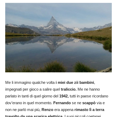
Me li immagino qualche volta
i miei due zii bambini
,
impegnati per gioco a salire quel
traliccio.
Me ne hanno
parlato in tanti di quel giorno del
1942,
tutti in paese ricordano
dov’erano in quel momento.
Fernando
se ne
scappò
via e
non ne parlò mai più,
Renzo
era appena
rimasto lì a terra
travolto da una scarica elettrica
. I suoi piccoli coetanei