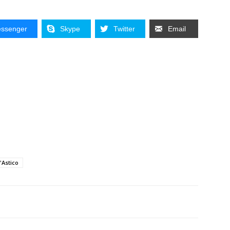
ssenger
Skype
Twitter
Email
'Astico