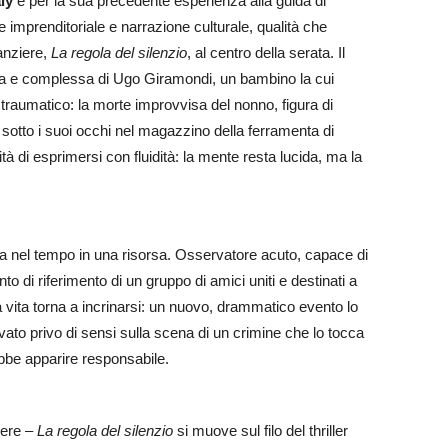
ly
e per la sua precedente esperienza alla guida di
 imprenditoriale e narrazione culturale, qualità che
anziere,
La regola del silenzio
, al centro della serata. Il
nsa e complessa di Ugo Giramondi, un bambino la cui
raumatico: la morte improvvisa del nonno, figura di
o sotto i suoi occhi nel magazzino della ferramenta di
 di esprimersi con fluidità: la mente resta lucida, ma la
ma nel tempo in una risorsa. Osservatore acuto, capace di
punto di riferimento di un gruppo di amici uniti e destinati a
la vita torna a incrinarsi: un nuovo, drammatico evento lo
vato privo di sensi sulla scena di un crimine che lo tocca
ebbe apparire responsabile.
cere –
La regola del silenzio
si muove sul filo del thriller