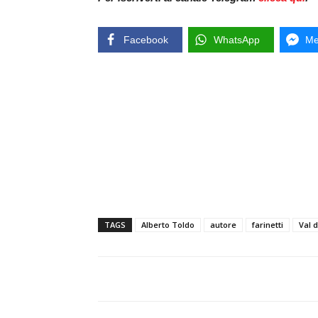
Facebook
WhatsApp
Me
TAGS
Alberto Toldo
autore
farinetti
Val d