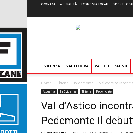
CRONACA
ATTUALITÀ
ECONOMIA LOCALE
SPORT LOCA
VICENZA
VAL LEOGRA
VALLE DELL’AGNO
Home
Thiene
Pedemonte
Val d’Astico incont
Attualità
In Evidenza
Thiene
Pedemonte
Val d’Astico incontr
Pedemonte il debut
Da
Marco Zorzi
-
18 Giugno 2026
(aggiornato il
18 Giugn