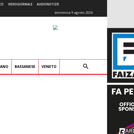
CO
VIDEOGIORNALE
AUDIONOTIZIE
domenica 9 agosto 2026
IANO
BASSANESE
VENETO