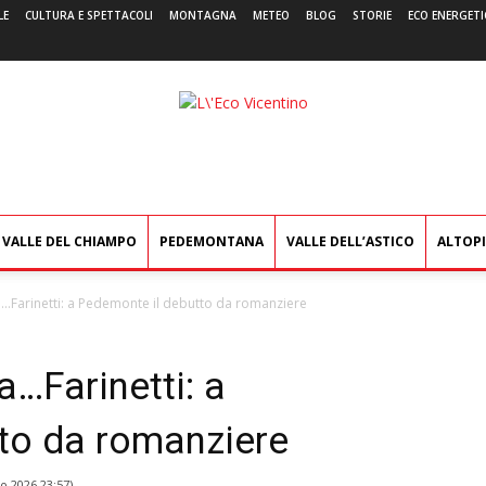
LE
CULTURA E SPETTACOLI
MONTAGNA
METEO
BLOG
STORIE
ECO ENERGETI
L'Eco
Vicentino
VALLE DEL CHIAMPO
PEDEMONTANA
VALLE DELL’ASTICO
ALTOP
ra…Farinetti: a Pedemonte il debutto da romanziere
a…Farinetti: a
to da romanziere
o 2026 23:57
)