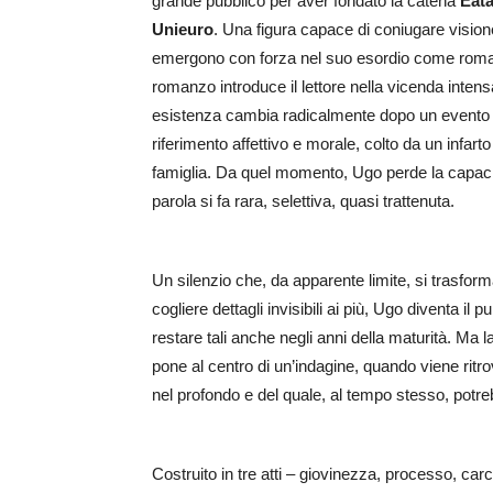
grande pubblico per aver fondato la catena
Eata
Unieuro
. Una figura capace di coniugare visione
emergono con forza nel suo esordio come rom
romanzo introduce il lettore nella vicenda inte
esistenza cambia radicalmente dopo un evento t
riferimento affettivo e morale, colto da un infart
famiglia. Da quel momento, Ugo perde la capacità
parola si fa rara, selettiva, quasi trattenuta.
Un silenzio che, da apparente limite, si trasfor
cogliere dettagli invisibili ai più, Ugo diventa il 
restare tali anche negli anni della maturità. Ma 
pone al centro di un’indagine, quando viene ritro
nel profondo e del quale, al tempo stesso, potr
Costruito in tre atti – giovinezza, processo, car