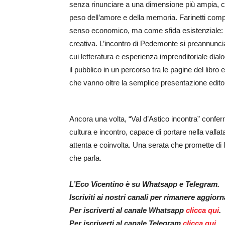
senza rinunciare a una dimensione più ampia, che
peso dell’amore e della memoria. Farinetti comp
senso economico, ma come sfida esistenziale: la 
creativa. L’incontro di Pedemonte si preannunc
cui letteratura e esperienza imprenditoriale di
il pubblico in un percorso tra le pagine del libro 
che vanno oltre la semplice presentazione editor
Ancora una volta, “Val d’Astico incontra” confe
cultura e incontro, capace di portare nella vallat
attenta e coinvolta. Una serata che promette di l
che parla.
L’Eco Vicentino è su Whatsapp e Telegram.
Iscriviti ai nostri canali per rimanere aggior
Per iscriverti al canale Whatsapp
clicca qui
.
Per iscriverti al canale Telegram
clicca qui
.