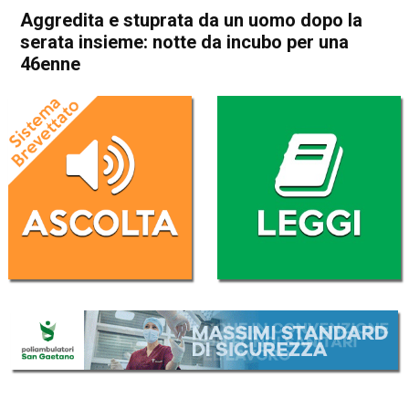
Aggredita e stuprata da un uomo dopo la
serata insieme: notte da incubo per una
46enne
Home
Camisano
Camisano
Cronaca
In Evidenza
Aggredita e stuprata da un
uomo dopo la serata insieme:
notte da incubo per una
46enne
Da
Mariagrazia Bonollo
23 Luglio 2020
(aggiornato il
23 Luglio 2020 17:07
)