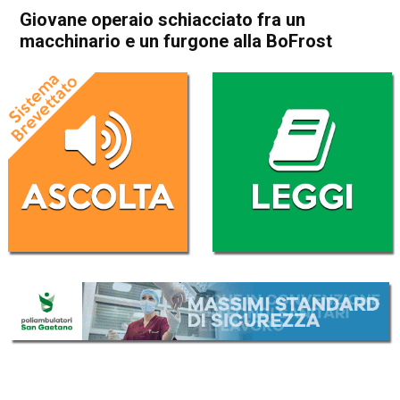
Giovane operaio schiacciato fra un
macchinario e un furgone alla BoFrost
Home
Camisano
Grisignano di Zocco
Cronaca
Camisano
Grisignano di Zocco
In Evidenza
Giovane operaio schiacciato
fra un macchinario e un
furgone alla BoFrost
Da
Mariagrazia Bonollo
16 Gennaio 2026
(aggiornato il
16 Gennaio 2026 14:51
)
ASCOLTA L'AUDIO