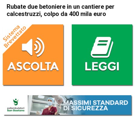
Rubate due betoniere in un cantiere per
calcestruzzi, colpo da 400 mila euro
Home
Camisano
Grisignano di Zocco
Cronaca
Camisano
Grisignano di Zocco
In Evidenza
Rubate due betoniere in un
cantiere per calcestruzzi,
colpo da 400 mila euro
Da
Redazione
17 Gennaio 2019
(aggiornato il
18 Gennaio 2019 9:27
)
ASCOLTA L'AUDIO