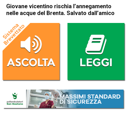
Giovane vicentino rischia l’annegamento
nelle acque del Brenta. Salvato dall’amico
Home
Camisano
Grumolo delle Abbadesse
Cronaca
Camisano
Grumolo delle Abbadesse
In Evidenza
Giovane vicentino rischia
l’annegamento nelle acque
del Brenta. Salvato dall’amico
Da
Omar Dal Maso
22 Giugno 2020
(aggiornato il
22 Giugno 2020 19:32
)
ASCOLTA L'AUDIO