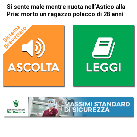
Si sente male mentre nuota nell’Astico alla
Pria: morto un ragazzo polacco di 28 anni
Home
Thiene
Arsiero
Thiene
Arsiero
Cronaca
In Evidenza
Si sente male mentre nuota
nell’Astico alla Pria: morto un
ragazzo polacco di 28 anni
Da
Mariagrazia Bonollo
19 Giugno 2025
(aggiornato il
19 Giugno 2025 21:38
)
ASCOLTA L'AUDIO