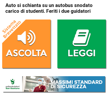
Auto si schianta su un autobus snodato
carico di studenti. Feriti i due guidatori
Home
Camisano
Pozzoleone
Cronaca
In Evidenza
Camisano
Pozzoleone
Auto si schianta su un
autobus snodato carico di
studenti. Feriti i due guidatori
Da
Redazione
26 Gennaio 2019
(aggiornato il
26 Gennaio 2019 13:12
)
ASCOLTA L'AUDIO