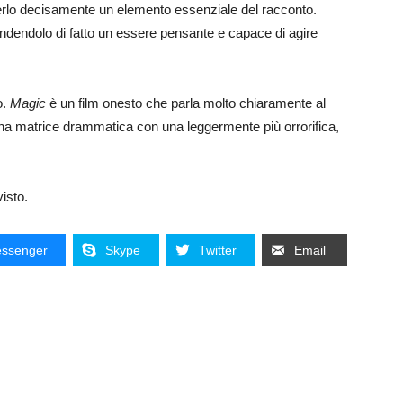
nderlo decisamente un elemento essenziale del racconto.
ndendolo di fatto un essere pensante e capace di agire
o.
Magic
è un film onesto che parla molto chiaramente al
na matrice drammatica con una leggermente più orrorifica,
 visto.
ssenger
Skype
Twitter
Email