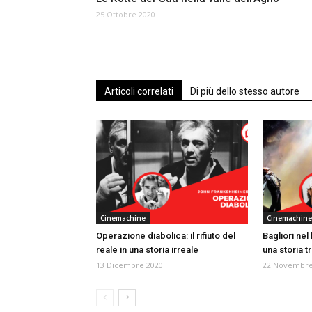
25 Ottobre 2020
Articoli correlati
Di più dello stesso autore
Cinemachine
Cinemachine
Operazione diabolica: il rifiuto del
Bagliori nel 
reale in una storia irreale
una storia t
13 Dicembre 2020
22 Novembre