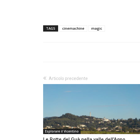
TAGS
cinemachine
magic
Articolo precedente
Esplorare il Vicentino
Le Rotte del Guà nella valle dell’Agno