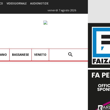
CO
VIDEOGIORNALE
AUDIONOTIZIE
venerdì 7 agosto 2026
IANO
BASSANESE
VENETO