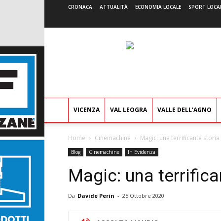
CRONACA
ATTUALITÀ
ECONOMIA LOCALE
SPORT LOCA
VICENZA
VAL LEOGRA
VALLE DELL’AGNO
Home
Cinemachine
Magic: una terrificante stor
Blog
Cinemachine
In Evidenza
Magic: una terrific
Da
Davide Perin
-
25 Ottobre 2020