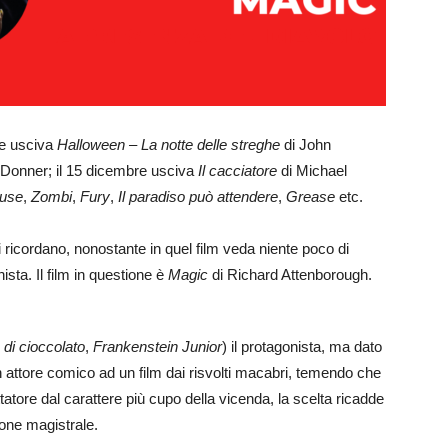
bre usciva
Halloween – La notte delle streghe
di John
 Donner; il 15 dicembre usciva
Il cacciatore
di Michael
use
,
Zombi
,
Fury
,
Il paradiso può attendere
,
Grease
etc.
i ricordano, nonostante in quel film veda niente poco di
sta. Il film in questione è
Magic
di Richard Attenborough.
 di cioccolato
,
Frankenstein Junior
) il protagonista, ma dato
n attore comico ad un film dai risvolti macabri, temendo che
atore dal carattere più cupo della vicenda, la scelta ricadde
one magistrale.