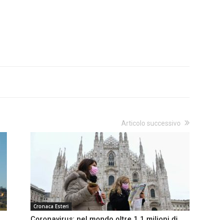
Articolo successivo
Cronaca Esteri
Coronavirus: nel mondo oltre 1,1 milioni di