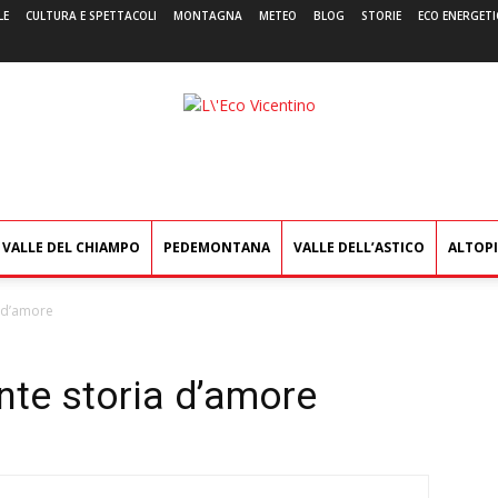
LE
CULTURA E SPETTACOLI
MONTAGNA
METEO
BLOG
STORIE
ECO ENERGETI
L'Eco
Vicentino
VALLE DEL CHIAMPO
PEDEMONTANA
VALLE DELL’ASTICO
ALTOP
ia d’amore
ante storia d’amore