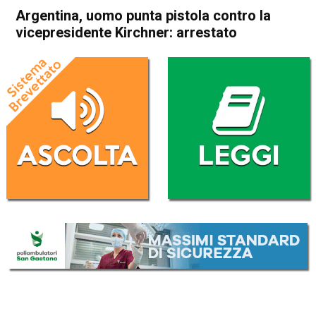
Argentina, uomo punta pistola contro la
vicepresidente Kirchner: arrestato
Home
Cronaca Esteri
Cronaca Esteri
Argentina, uomo punta
pistola contro la
vicepresidente Kirchner:
arrestato
Da
Redazione Nazionale
2 Settembre 2022
(aggiornato il
2 Settembre 2022 11:45
)