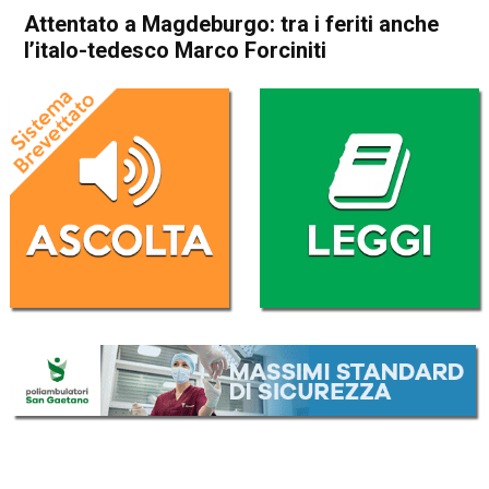
Attentato a Magdeburgo: tra i feriti anche
l’italo-tedesco Marco Forciniti
Home
Cronaca Esteri
Cronaca Esteri
Attentato a Magdeburgo: tra
i feriti anche l’italo-tedesco
Marco Forciniti
Da
Redazione Nazionale
23 Dicembre 2024
(aggiornato il
23 Dicembre 2024 17:15
)
ASCOLTA L'AUDIO