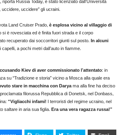
, riporta Russia Today, è stato licenziato dall’Università
 uccidere, uccidere” gli ucraini.
yota Land Cruiser Prado,
è esplosa vicino al villaggio di
o si è rovesciata ed è finita fuori strada e il corpo
ato recuperato dai soccorritori giunti sul posto.
In alcuni
 capelli, a pochi metri dall’auto in fiamme.
 accusando Kiev di aver commissionato l’attentato
: in
a su “Tradizione e storia” vicino a Mosca alla quale era
ovuto stare in macchina con Darya
ma alla fine ha deciso
autoproclamata filorussa Repubblica di Donetsk, nel Donbass,
ina:
“Vigliacchi infami!
I terroristi del regime ucraino, nel
 saltare in aria sua figlia.
Era una vera ragazza russa!”