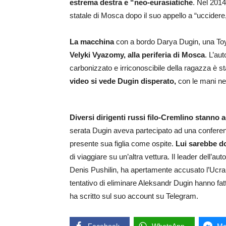
estrema destra e “neo-eurasiatiche
. Nel 2014
statale di Mosca dopo il suo appello a “uccidere,
La macchina
con a bordo Darya Dugin, una To
Velyki Vyazomy, alla periferia di Mosca
. L’aut
carbonizzato e irriconoscibile della ragazza è st
video si vede Dugin disperato,
con le mani nei
Diversi dirigenti russi filo-Cremlino stanno
serata Dugin aveva partecipato ad una conferenz
presente sua figlia come ospite.
Lui sarebbe d
di viaggiare su un’altra vettura. Il leader dell’
Denis Pushilin, ha apertamente accusato l’Ucra
tentativo di eliminare Aleksandr Dugin hanno fatto
ha scritto sul suo account su Telegram.