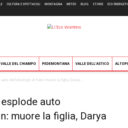
LE
CULTURA E SPETTACOLI
MONTAGNA
METEO
BLOG
STORIE
ECO ENERGETI
L'Eco
Vicentino
VALLE DEL CHIAMPO
PEDEMONTANA
VALLE DELL’ASTICO
ALTOP
uto dell’ideologo di Putin: muore la figlia, Darya...
 esplode auto
in: muore la figlia, Darya