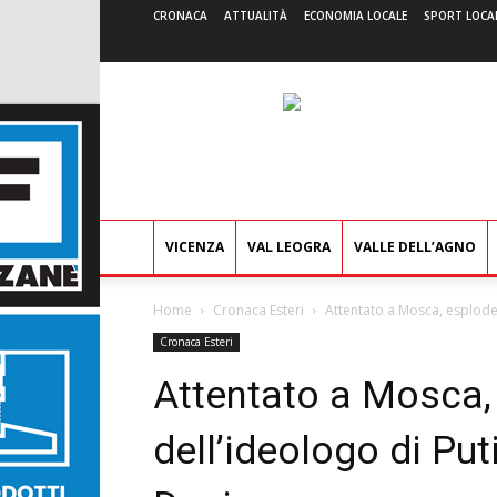
CRONACA
ATTUALITÀ
ECONOMIA LOCALE
SPORT LOCA
VICENZA
VAL LEOGRA
VALLE DELL’AGNO
Home
Cronaca Esteri
Attentato a Mosca, esplode a
Cronaca Esteri
Attentato a Mosca,
dell’ideologo di Put