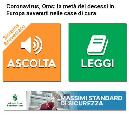
Coronavirus, Oms: la metà dei decessi in
Europa avvenuti nelle case di cura
Home
Cronaca Esteri
Cronaca Esteri
Coronavirus, Oms: la metà
dei decessi in Europa
avvenuti nelle case di cura
Da
Redazione Nazionale
23 Aprile 2020
(aggiornato il
23 Aprile 2020 19:02
)
ASCOLTA L'AUDIO