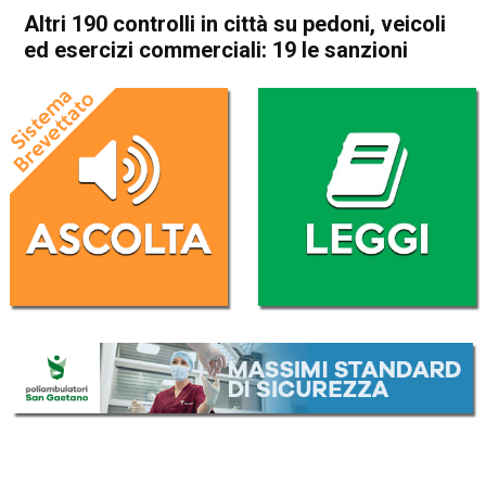
Altri 190 controlli in città su pedoni, veicoli
ed esercizi commerciali: 19 le sanzioni
Home
Vicenza
Cronaca
In Evidenza
Vicenza
Altri 190 controlli in città su
pedoni, veicoli ed esercizi
commerciali: 19 le sanzioni
Da
Omar Dal Maso
23 Aprile 2020
(aggiornato il
23 Aprile 2020 19:03
)
ASCOLTA L'AUDIO