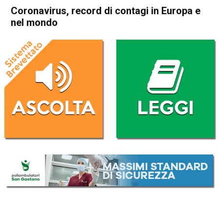
Coronavirus, record di contagi in Europa e
nel mondo
Home
Cronaca Esteri
Cronaca Esteri
Coronavirus, record di
contagi in Europa e nel
mondo
Da
Redazione Nazionale
11 Ottobre 2020
(aggiornato il
11 Ottobre 2020 15:51
)
ASCOLTA L'AUDIO