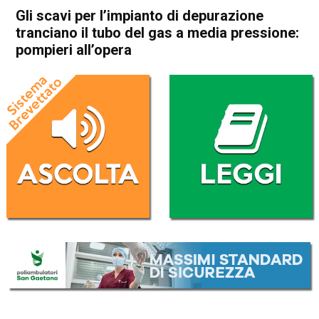
Gli scavi per l’impianto di depurazione
tranciano il tubo del gas a media pressione:
pompieri all’opera
Home
Asiago
Foza
Cronaca
Asiago
Foza
In Evidenza
Gli scavi per l’impianto di
depurazione tranciano il tubo
del gas a media pressione:
pompieri all’opera
Da
Redazione
11 Ottobre 2020
(aggiornato il
11 Ottobre 2020 18:50
)