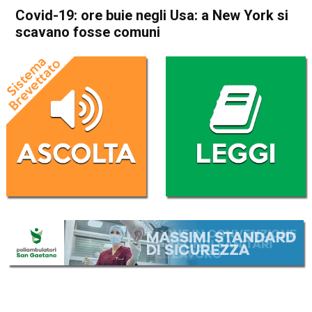
Covid-19: ore buie negli Usa: a New York si
scavano fosse comuni
Home
Cronaca Esteri
Cronaca Esteri
Covid-19: ore buie negli Usa:
a New York si scavano fosse
comuni
Da
Redazione Nazionale
10 Aprile 2020
(aggiornato il
16 Ottobre 2020 18:26
)
ASCOLTA L'AUDIO