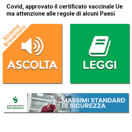
Covid, approvato il certificato vaccinale Ue
ma attenzione alle regole di alcuni Paesi
Home
Cronaca Esteri
Cronaca Esteri
Covid, approvato il certificato
vaccinale Ue ma attenzione
alle regole di alcuni Paesi
Da
Redazione Nazionale
22 Maggio 2021
(aggiornato il
22 Maggio 2021 21:33
)
ASCOLTA L'AUDIO