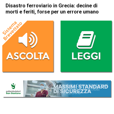
Disastro ferroviario in Grecia: decine di
morti e feriti, forse per un errore umano
Home
Cronaca Esteri
Cronaca Esteri
Disastro ferroviario in Grecia:
decine di morti e feriti, forse
per un errore umano
Da
Redazione Nazionale
1 Marzo 2023
(aggiornato il
1 Marzo 2023 12:28
)
ASCOLTA L'AUDIO