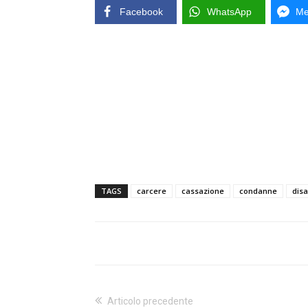
Facebook
WhatsApp
Me
TAGS
carcere
cassazione
condanne
disa
Articolo precedente