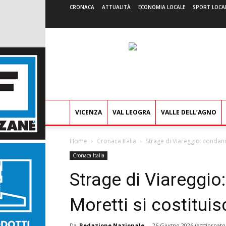
CRONACA
ATTUALITÀ
ECONOMIA LOCALE
SPORT LOCA
VICENZA
VAL LEOGRA
VALLE DELL’AGNO
Home
Cronaca Italia
Strage di Viareggio: condanne
Cronaca Italia
Strage di Viareggio
Moretti si costituis
Da
Redazione Nazionale
-
26 Giugno 2026
(aggiornato