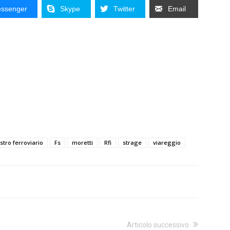
ssenger
Skype
Twitter
Email
stro ferroviario
Fs
moretti
Rfi
strage
viareggio
Articolo successivo