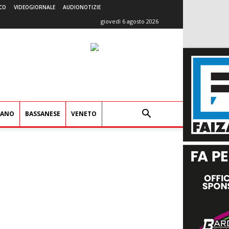
CO
VIDEOGIORNALE
AUDIONOTIZIE
giovedì 6 agosto 2026
IANO
BASSANESE
VENETO