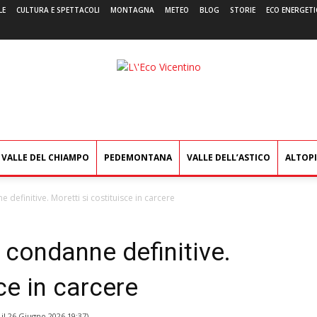
LE
CULTURA E SPETTACOLI
MONTAGNA
METEO
BLOG
STORIE
ECO ENERGETI
L'Eco
Vicentino
VALLE DEL CHIAMPO
PEDEMONTANA
VALLE DELL’ASTICO
ALTOP
 definitive. Moretti si costituisce in carcere
: condanne definitive.
ce in carcere
 il
26 Giugno 2026 19:37
)