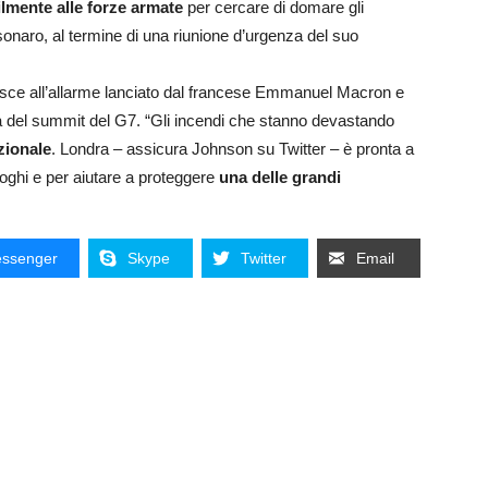
ilmente alle forze armate
per cercare di domare gli
sonaro, al termine di una riunione d’urgenza del suo
nisce all’allarme lanciato dal francese Emmanuel Macron e
lia del summit del G7. “Gli incendi che stanno devastando
zionale
. Londra – assicura Johnson su Twitter – è pronta a
 roghi e per aiutare a proteggere
una delle grandi
ssenger
Skype
Twitter
Email