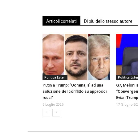
Articoli correlati
Di più dello stesso autore
Politica Esteri
Politica Ester
Putin a Trump: “Ucraina, sì ad una
G7, Meloni s
soluzione del conflitto su approcci
“Convergen
russi”
Evian Trump
5 Luglio 2026
17 Giugno 20