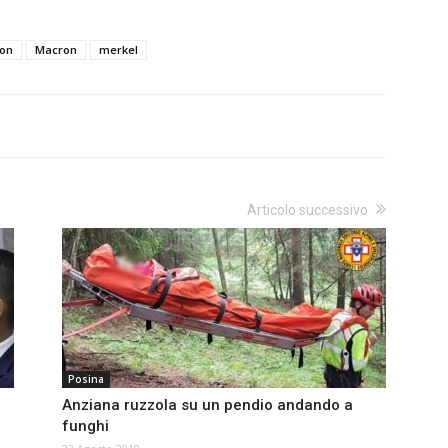
son
Macron
merkel
Articolo successivo
Posina
Anziana ruzzola su un pendio andando a
funghi