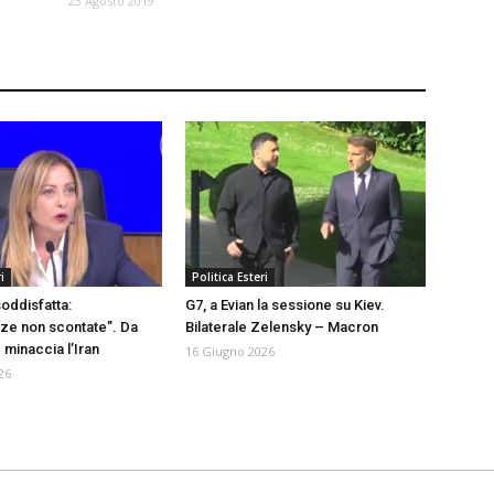
23 Agosto 2019
i
Politica Esteri
oddisfatta:
G7, a Evian la sessione su Kiev.
ze non scontate”. Da
Bilaterale Zelensky – Macron
 minaccia l’Iran
16 Giugno 2026
26