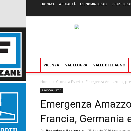
CRONACA
ATTUALITÀ
ECONOMIA LOCALE
SPORT LOCA
VICENZA
VAL LEOGRA
VALLE DELL’AGNO
Home
Cronaca Esteri
Emergenza Amazzonia, preo
Cronaca Esteri
Emergenza Amazzon
Francia, Germania e
Da
Redazione Nazionale
-
23 Agosto 2019
(aggiornato 