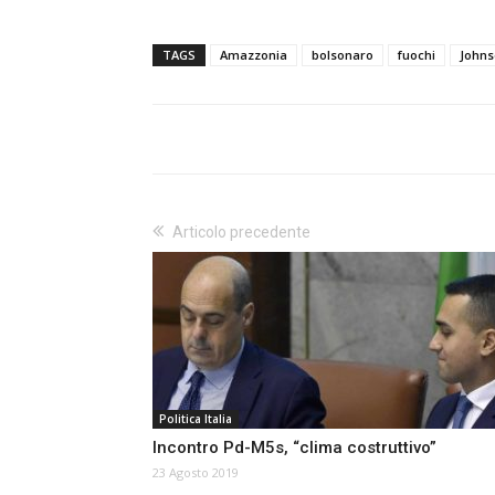
TAGS
Amazzonia
bolsonaro
fuochi
John
Articolo precedente
Politica Italia
Incontro Pd-M5s, “clima costruttivo”
23 Agosto 2019