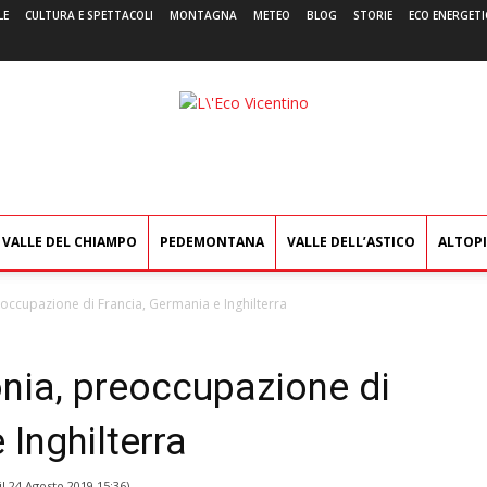
LE
CULTURA E SPETTACOLI
MONTAGNA
METEO
BLOG
STORIE
ECO ENERGETI
L'Eco
Vicentino
VALLE DEL CHIAMPO
PEDEMONTANA
VALLE DELL’ASTICO
ALTOP
ccupazione di Francia, Germania e Inghilterra
ia, preoccupazione di
 Inghilterra
il
24 Agosto 2019 15:36
)