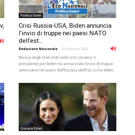
Politica Esteri
v,
Crisi Russia-USA, Biden annuncia
l’invio di truppe nei paesi NATO
dell’est...
Redazione Nazionale
-
29 Gennaio 2022
Mossa degli Stati Uniti nella crisi Ucraina. Il
presidente Joe Biden ha annunciato l’invio di truppe
americane nel paesi dell’Europa dell’Est. Lo ha detto...
Cronaca Esteri