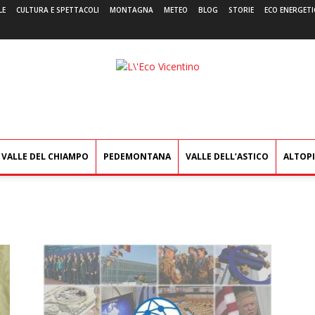
LE
CULTURA E SPETTACOLI
MONTAGNA
METEO
BLOG
STORIE
ECO ENERGETI
L'Eco
Vicentino
VALLE DEL CHIAMPO
PEDEMONTANA
VALLE DELL’ASTICO
ALTOP