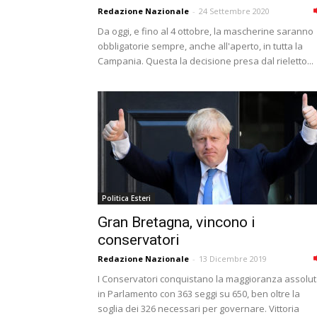
Redazione Nazionale
-
24 Settembre 2020
Da oggi, e fino al 4 ottobre, la mascherine saranno
obbligatorie sempre, anche all'aperto, in tutta la
Campania. Questa la decisione presa dal rieletto...
Politica Esteri
Gran Bretagna, vincono i
conservatori
Redazione Nazionale
-
13 Dicembre 2019
I Conservatori conquistano la maggioranza assolu
in Parlamento con 363 seggi su 650, ben oltre la
soglia dei 326 necessari per governare. Vittoria