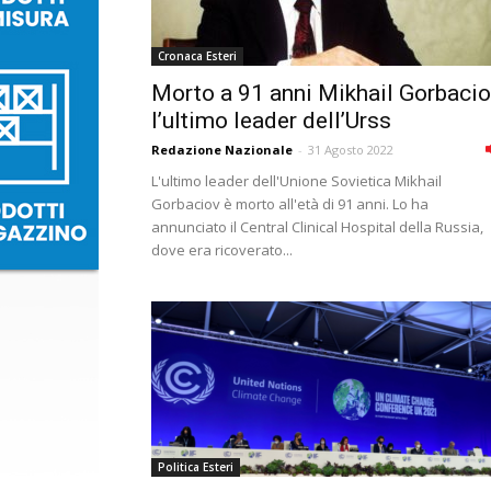
Cronaca Esteri
Morto a 91 anni Mikhail Gorbacio
l’ultimo leader dell’Urss
Redazione Nazionale
-
31 Agosto 2022
L'ultimo leader dell'Unione Sovietica Mikhail
Gorbaciov è morto all'età di 91 anni. Lo ha
annunciato il Central Clinical Hospital della Russia,
dove era ricoverato...
Politica Esteri