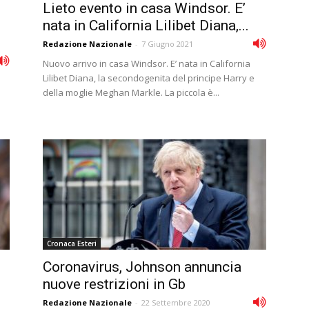
Lieto evento in casa Windsor. E’
nata in California Lilibet Diana,...
Redazione Nazionale
-
7 Giugno 2021
Nuovo arrivo in casa Windsor. E’ nata in California
Lilibet Diana, la secondogenita del principe Harry e
della moglie Meghan Markle. La piccola è...
Cronaca Esteri
Coronavirus, Johnson annuncia
nuove restrizioni in Gb
Redazione Nazionale
-
22 Settembre 2020