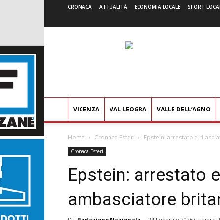
CRONACA
ATTUALITÀ
ECONOMIA LOCALE
SPORT LOCA
VICENZA
VAL LEOGRA
VALLE DELL’AGNO
Home
Cronaca Esteri
Epstein: arrestato e rilasc
Cronaca Esteri
Epstein: arrestato e 
ambasciatore brit
Da
Redazione Nazionale
-
24 Febbraio 2026
(aggiornat