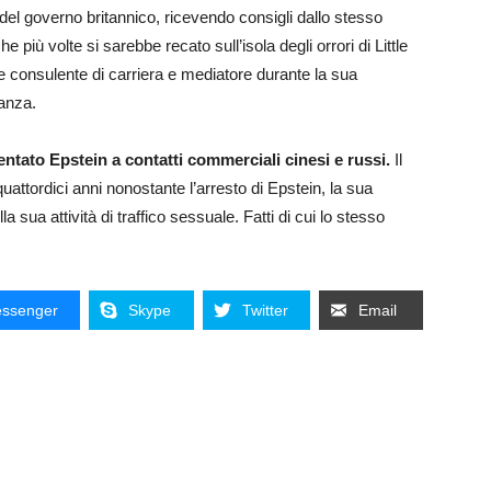
o del governo britannico, ricevendo consigli dallo stesso
iù volte si sarebbe recato sull’isola degli orrori di Little
 consulente di carriera e mediatore durante la sua
nanza.
ato Epstein a contatti commerciali cinesi e russi.
Il
attordici anni nonostante l’arresto di Epstein, la sua
 sua attività di traffico sessuale. Fatti di cui lo stesso
ssenger
Skype
Twitter
Email