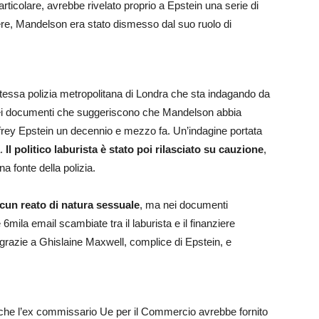
particolare, avrebbe rivelato proprio a Epstein una serie di
nziere, Mandelson era stato dismesso dal suo ruolo di
tessa polizia metropolitana di Londra che sta indagando da
 dei documenti che suggeriscono che Mandelson abbia
ffrey Epstein un decennio e mezzo fa. Un’indagine portata
a.
Il politico laburista è stato poi rilasciato su cauzione
,
na fonte della polizia.
un reato di natura sessuale
, ma nei documenti
 6mila email scambiate tra il laburista e il finanziere
 grazie a Ghislaine Maxwell, complice di Epstein, e
 che l’ex commissario Ue per il Commercio avrebbe fornito