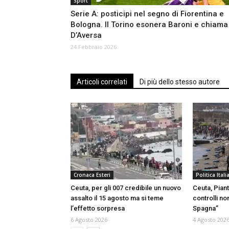
Sport
Serie A: posticipi nel segno di Fiorentina e
Bologna. Il Torino esonera Baroni e chiama
D’Aversa
24 Febbraio 2026
Articoli correlati
Di più dello stesso autore
Cronaca Esteri
Politica Itali
Ceuta, per gli 007 credibile un nuovo
Ceuta, Piant
assalto il 15 agosto ma si teme
controlli no
l’effetto sorpresa
Spagna”
6 Agosto 2026
4 Agosto 202