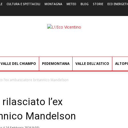
LE
CULTURA E SPETTACOLI
MONTAGNA
METEO
BLOG
STORIE
ECO ENERGETI
L'Eco
Vicentino
VALLE DEL CHIAMPO
PEDEMONTANA
VALLE DELL’ASTICO
ALTOP
iato l’ex ambasciatore britannico Mandelson
rilasciato l’ex
annico Mandelson
o il
24 Febbraio 2026 9:05
)