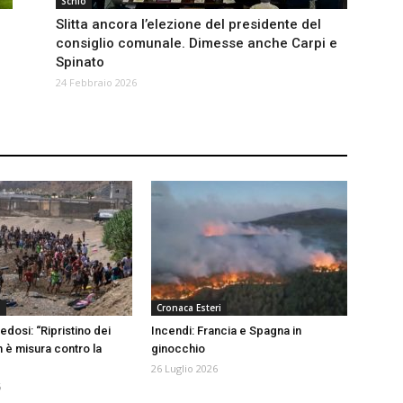
Schio
Slitta ancora l’elezione del presidente del
consiglio comunale. Dimesse anche Carpi e
Spinato
24 Febbraio 2026
a
Cronaca Esteri
edosi: “Ripristino dei
Incendi: Francia e Spagna in
n è misura contro la
ginocchio
26 Luglio 2026
6