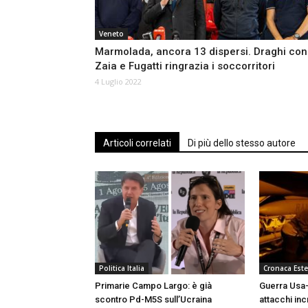
Veneto
Marmolada, ancora 13 dispersi. Draghi con
Zaia e Fugatti ringrazia i soccorritori
4 Luglio 2022
Articoli correlati
Di più dello stesso autore
Politica Italia
Cronaca Este
Primarie Campo Largo: è già
Guerra Usa-
scontro Pd-M5S sull’Ucraina
attacchi inc