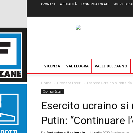
CRONACA
ATTUALITÀ
ECONOMIA LOCALE
SPORT LOCA
VICENZA
VAL LEOGRA
VALLE DELL’AGNO
Home
Cronaca Esteri
Esercito ucraino si ritira da
Cronaca Esteri
Esercito ucraino si 
Putin: “Continuare l
Da
Redazione Nazionale
-
4 Luglio 2022
(aggiornato il