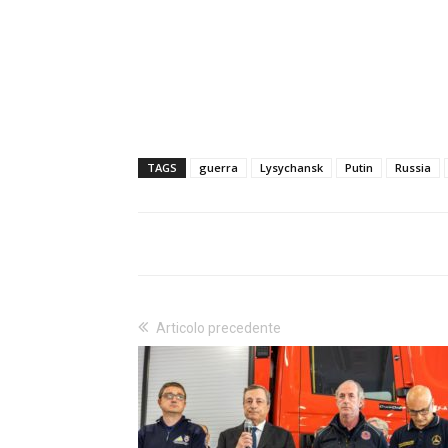
TAGS
guerra
Lysychansk
Putin
Russia
Articolo precedente