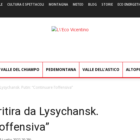
LE
CULTURA E SPETTACOLI
MONTAGNA
METEO
BLOG
STORIE
ECO ENERGETI
L'Eco
Vicentino
VALLE DEL CHIAMPO
PEDEMONTANA
VALLE DELL’ASTICO
ALTOP
 Lysychansk. Putin: “Continuare l’offensiva”
ritira da Lysychansk.
’offensiva”
4 Luglio 2022 20:29
)