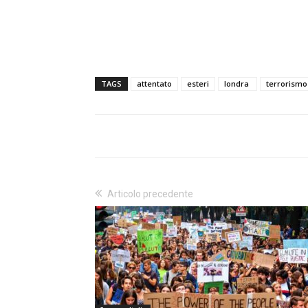
TAGS
attentato
esteri
londra
terrorismo
Articolo precedente