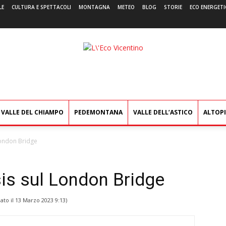
LE
CULTURA E SPETTACOLI
MONTAGNA
METEO
BLOG
STORIE
ECO ENERGETI
L'Eco
Vicentino
VALLE DEL CHIAMPO
PEDEMONTANA
VALLE DELL’ASTICO
ALTOP
 London Bridge
Isis sul London Bridge
ato il
13 Marzo 2023 9:13
)