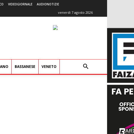
CO
VIDEOGIORNALE
AUDIONOTIZIE
venerdì 7 agosto 2026
IANO
BASSANESE
VENETO