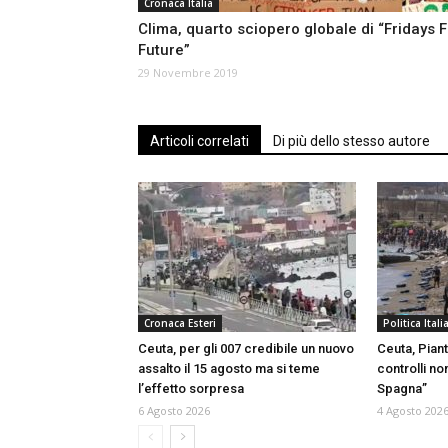
Cronaca Italia
Clima, quarto sciopero globale di “Fridays F
Future”
29 Novembre 2019
Articoli correlati
Di più dello stesso autore
Cronaca Esteri
Politica Itali
Ceuta, per gli 007 credibile un nuovo
Ceuta, Piant
assalto il 15 agosto ma si teme
controlli no
l’effetto sorpresa
Spagna”
6 Agosto 2026
4 Agosto 202