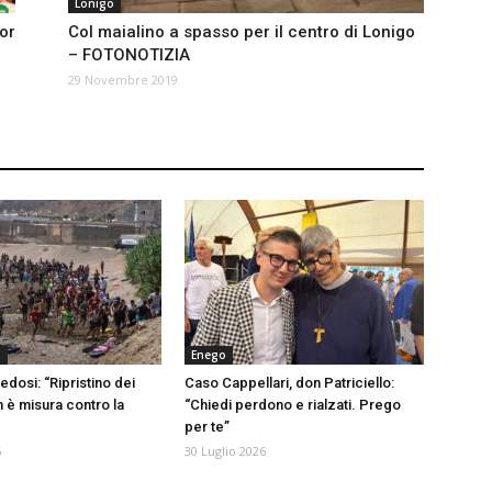
Lonigo
or
Col maialino a spasso per il centro di Lonigo
– FOTONOTIZIA
29 Novembre 2019
a
Enego
edosi: “Ripristino dei
Caso Cappellari, don Patriciello:
n è misura contro la
“Chiedi perdono e rialzati. Prego
per te”
6
30 Luglio 2026