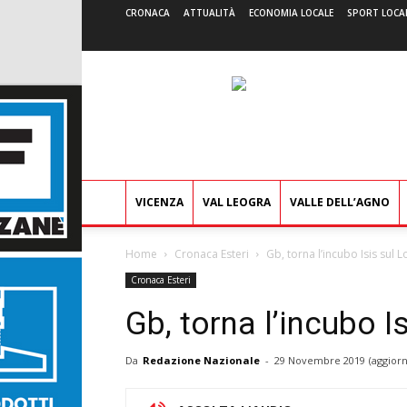
CRONACA
ATTUALITÀ
ECONOMIA LOCALE
SPORT LOCA
VICENZA
VAL LEOGRA
VALLE DELL’AGNO
Home
Cronaca Esteri
Gb, torna l’incubo Isis sul
Cronaca Esteri
Gb, torna l’incubo 
Da
Redazione Nazionale
-
29 Novembre 2019
(aggiorn