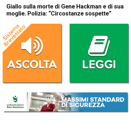
Giallo sulla morte di Gene Hackman e di sua
moglie. Polizia: “Circostanze sospette”
Home
Cronaca Esteri
Cronaca Esteri
Giallo sulla morte di Gene
Hackman e di sua moglie.
Polizia: “Circostanze
sospette”
Da
Redazione Nazionale
27 Febbraio 2025
(aggiornato il
28 Febbraio 2025 7:46
)