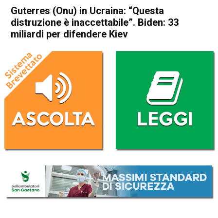
Guterres (Onu) in Ucraina: “Questa
distruzione è inaccettabile”. Biden: 33
miliardi per difendere Kiev
Home
Cronaca Esteri
Cronaca Esteri
Guterres (Onu) in Ucraina:
“Questa distruzione è
inaccettabile”. Biden: 33
miliardi per difendere Kiev
Da
Redazione Nazionale
28 Aprile 2022
(aggiornato il
29 Aprile 2022 8:21
)