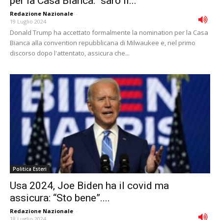
per la Casa Bianca: “sarò il...
Redazione Nazionale
-
19 Luglio 2024
Donald Trump ha accettato formalmente la nomination per la Casa
Bianca alla convention repubblicana di Milwaukee e, nel primo
discorso dopo l'attentato, assicura che...
Politica Esteri
Usa 2024, Joe Biden ha il covid ma
assicura: “Sto bene”....
Redazione Nazionale
-
18 Luglio 2024