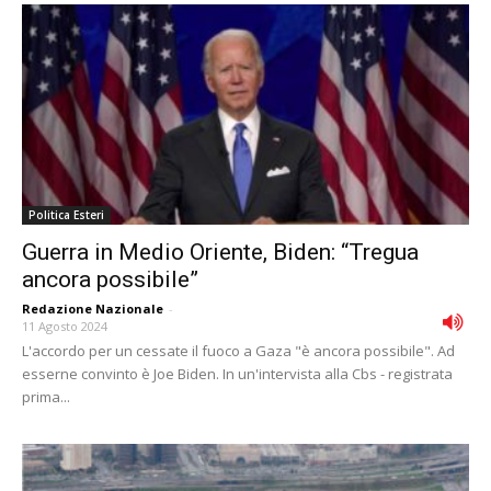
Politica Esteri
Guerra in Medio Oriente, Biden: “Tregua
ancora possibile”
Redazione Nazionale
-
11 Agosto 2024
L'accordo per un cessate il fuoco a Gaza "è ancora possibile". Ad
esserne convinto è Joe Biden. In un'intervista alla Cbs - registrata
prima...