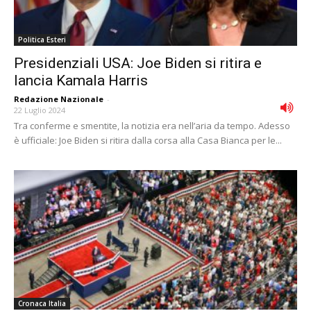
Politica Esteri
Presidenziali USA: Joe Biden si ritira e
lancia Kamala Harris
Redazione Nazionale
-
22 Luglio 2024
Tra conferme e smentite, la notizia era nell’aria da tempo. Adesso
è ufficiale: Joe Biden si ritira dalla corsa alla Casa Bianca per le...
Cronaca Italia