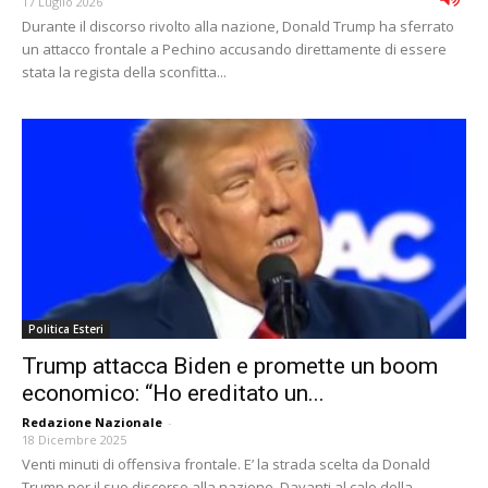
17 Luglio 2026
Durante il discorso rivolto alla nazione, Donald Trump ha sferrato
un attacco frontale a Pechino accusando direttamente di essere
stata la regista della sconfitta...
Politica Esteri
Trump attacca Biden e promette un boom
economico: “Ho ereditato un...
Redazione Nazionale
-
18 Dicembre 2025
Venti minuti di offensiva frontale. E’ la strada scelta da Donald
Trump per il suo discorso alla nazione. Davanti al calo della