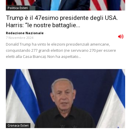
Politica Esteri
Trump è il 47esimo presidente degli USA.
Harris: “le nostre battaglie...
Redazione Nazionale
-
7 Novembre 2024
Donald Trump ha vinto le elezioni presidenziali americane,
conquistando 277 grandi elettori (ne servivano 270 per essere
eletti alla Casa Bianca). Non ha aspettato...
Cronaca Esteri