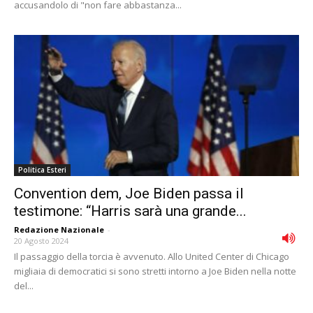
accusandolo di "non fare abbastanza...
Politica Esteri
Convention dem, Joe Biden passa il
testimone: “Harris sarà una grande...
Redazione Nazionale
-
20 Agosto 2024
Il passaggio della torcia è avvenuto. Allo United Center di Chicago
migliaia di democratici si sono stretti intorno a Joe Biden nella notte
del...