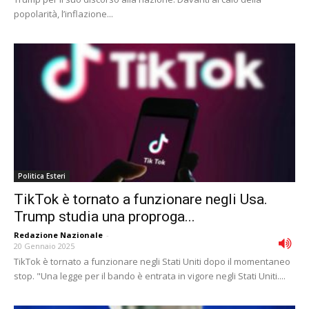
popolarità, l’inflazione...
Politica Esteri
TikTok è tornato a funzionare negli Usa.
Trump studia una proproga...
Redazione Nazionale
-
20 Gennaio 2025
TikTok è tornato a funzionare negli Stati Uniti dopo il momentaneo
stop. "Una legge per il bando è entrata in vigore negli Stati Uniti....