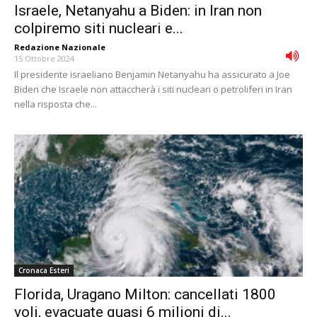
Israele, Netanyahu a Biden: in Iran non
colpiremo siti nucleari e...
Redazione Nazionale
-
15 Ottobre 2024
Il presidente israeliano Benjamin Netanyahu ha assicurato a Joe
Biden che Israele non attaccherà i siti nucleari o petroliferi in Iran
nella risposta che...
Cronaca Esteri
Florida, Uragano Milton: cancellati 1800
voli, evacuate quasi 6 milioni di...