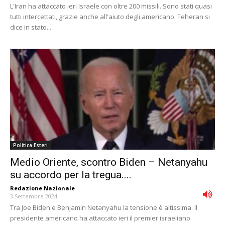
L'Iran ha attaccato ieri Israele con oltre 200 missili. Sono stati quasi
tutti intercettati, grazie anche all'aiuto degli americano. Teheran si
dice in stato...
Politica Esteri
Medio Oriente, scontro Biden – Netanyahu
su accordo per la tregua....
Redazione Nazionale
-
3 Settembre 2024
Tra Joe Biden e Benjamin Netanyahu la tensione è altissima. Il
presidente americano ha attaccato ieri il premier israeliano