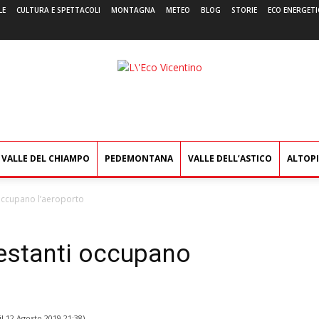
LE
CULTURA E SPETTACOLI
MONTAGNA
METEO
BLOG
STORIE
ECO ENERGETI
L'Eco
Vicentino
VALLE DEL CHIAMPO
PEDEMONTANA
VALLE DELL’ASTICO
ALTOP
occupano l’aeroporto
estanti occupano
il
12 Agosto 2019 21:38
)