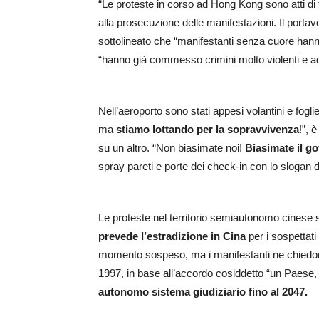
“Le proteste in corso ad Hong Kong sono atti di t
alla prosecuzione delle manifestazioni. Il port
sottolineato che “manifestanti senza cuore hanno
“hanno già commesso crimini molto violenti e
Nell’aeroporto sono stati appesi volantini e fogli
ma
stiamo lottando per la sopravvivenza
!”, 
su un altro. “Non biasimate noi!
Biasimate il g
spray pareti e porte dei check-in con lo slogan d
Le proteste nel territorio semiautonomo cinese so
prevede l’estradizione in Cina
per i sospettati 
momento sospeso, ma i manifestanti ne chiedono 
1997, in base all’accordo cosiddetto “un Paese,
autonomo sistema giudiziario fino al 2047.