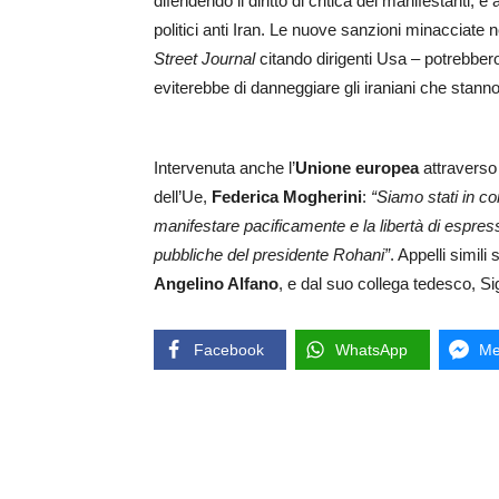
difendendo il diritto di critica dei manifestanti, 
politici anti Iran. Le nuove sanzioni minacciate 
Street Journal
citando dirigenti Usa – potrebbero
eviterebbe di danneggiare gli iraniani che stan
Intervenuta anche l’
Unione europea
attraverso 
dell’Ue,
Federica Mogherini
:
“Siamo stati in con
manifestare pacificamente e la libertà di espres
pubbliche del presidente Rohani”
. Appelli simili
Angelino Alfano
, e dal suo collega tedesco, S
Facebook
WhatsApp
Me