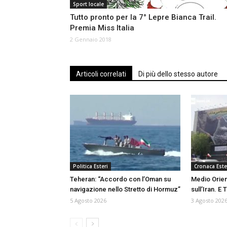
Sport locale
Tutto pronto per la 7° Lepre Bianca Trail.
Premia Miss Italia
2 Gennaio 2018
Articoli correlati
Di più dello stesso autore
Politica Esteri
Cronaca Este
Teheran: “Accordo con l’Oman su
Medio Orient
navigazione nello Stretto di Hormuz”
sull’Iran. E
5 Agosto 2026
3 Agosto 202