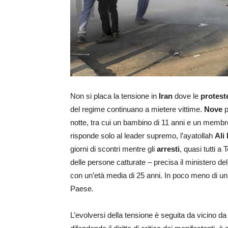
Non si placa la tensione in
Iran
dove le
protest
del regime continuano a mietere vittime.
Nove
p
notte, tra cui un bambino di 11 anni e un membro
risponde solo al leader supremo, l’ayatollah
Ali
giorni di scontri mentre gli
arresti
, quasi tutti 
delle persone catturate – precisa il ministero d
con un’età media di 25 anni. In poco meno di una s
Paese.
L’evolversi della tensione è seguita da vicino d