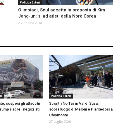
Politica Esteri
Olimpiadi, Seul accetta la proposta di Kim
Jong-un: si ad atleti della Nord Corea
2 Gennaio 2018
ri
Politica Esteri
e, sospesi gli attacchi
Scontri No Tav in Val di Susa:
 Trump riapre i negoziati
sopralluogo di Meloni e Piantedosi a
Chiomonte
6
27 Luglio 2026