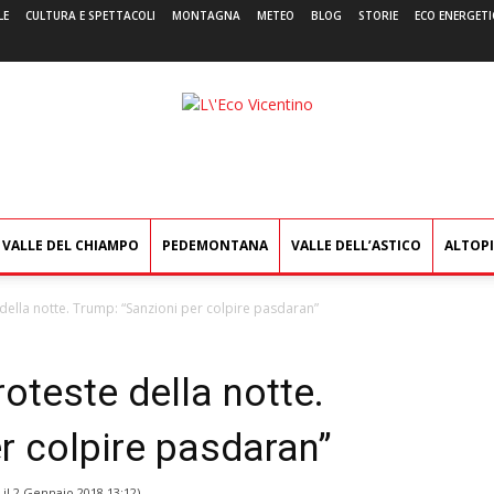
LE
CULTURA E SPETTACOLI
MONTAGNA
METEO
BLOG
STORIE
ECO ENERGETI
L'Eco
Vicentino
VALLE DEL CHIAMPO
PEDEMONTANA
VALLE DELL’ASTICO
ALTOP
e della notte. Trump: “Sanzioni per colpire pasdaran”
roteste della notte.
r colpire pasdaran”
 il
2 Gennaio 2018 13:12
)