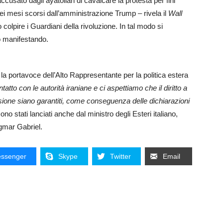
è accusato dagli ayatollah di cavalcare la protesta per fini
nei mesi scorsi dall’amministrazione Trump – rivela il
Wall
 colpire i Guardiani della rivoluzione. In tal modo si
no manifestando.
la portavoce dell’Alto Rappresentante per la politica estera
tatto con le autorità iraniane e ci aspettiamo che il diritto a
sione siano garantiti, come conseguenza delle dichiarazioni
 sono stati lanciati anche dal ministro degli Esteri italiano,
igmar Gabriel.
ssenger
Skype
Twitter
Email