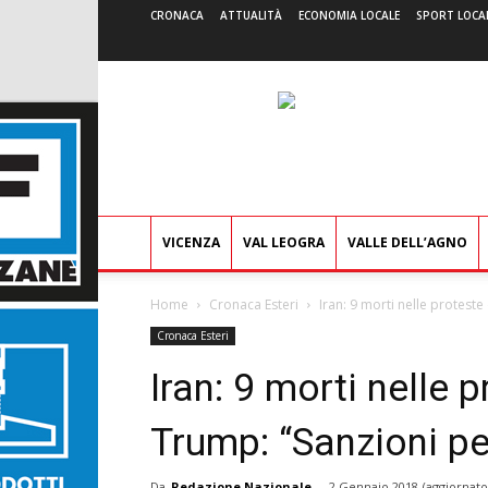
CRONACA
ATTUALITÀ
ECONOMIA LOCALE
SPORT LOCA
VICENZA
VAL LEOGRA
VALLE DELL’AGNO
Home
Cronaca Esteri
Iran: 9 morti nelle protest
Cronaca Esteri
Iran: 9 morti nelle p
Trump: “Sanzioni pe
Da
Redazione Nazionale
-
2 Gennaio 2018
(aggiornato