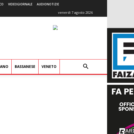
CO
VIDEOGIORNALE
AUDIONOTIZIE
venerdì 7 agosto 2026
IANO
BASSANESE
VENETO