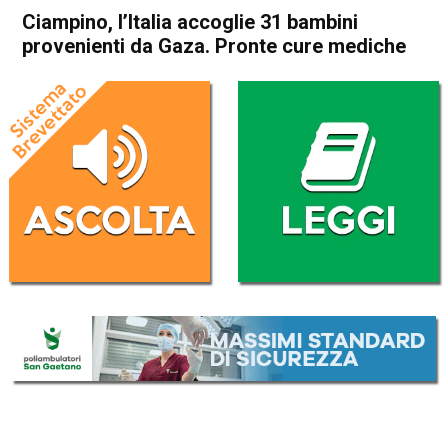
Ciampino, l’Italia accoglie 31 bambini
provenienti da Gaza. Pronte cure mediche
Home
Cronaca Esteri
Cronaca Esteri
Ciampino, l’Italia accoglie 31
bambini provenienti da Gaza.
Pronte cure mediche
Da
Redazione Nazionale
14 Agosto 2025
(aggiornato il
14 Agosto 2025 15:04
)
ASCOLTA L'AUDIO