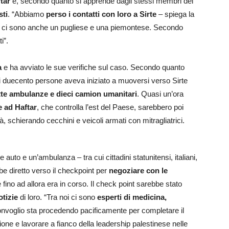
tar
e, secondo quanto si apprende dagli stessi membri del
sti
. “Abbiamo
perso i contatti con loro a Sirte
– spiega la
oro ci sono anche un pugliese e una piemontese. Secondo
i”.
ta
e ha avviato le sue verifiche sul caso. Secondo quanto
o di duecento persone aveva iniziato a muoversi verso Sirte
tte ambulanze e dieci camion umanitari
. Quasi un’ora
te ad Haftar
, che controlla l’est del Paese, sarebbero poi
tà, schierando cecchini e veicoli armati con mitragliatrici.
auto e un’ambulanza – tra cui cittadini statunitensi, italiani,
be diretto verso il checkpoint per
negoziare con le
 fino ad allora era in corso. Il check point sarebbe stato
otizie
di loro. “Tra noi ci sono
esperti di medicina,
 convoglio sta procedendo pacificamente per completare il
ne e lavorare a fianco della leadership palestinese nelle