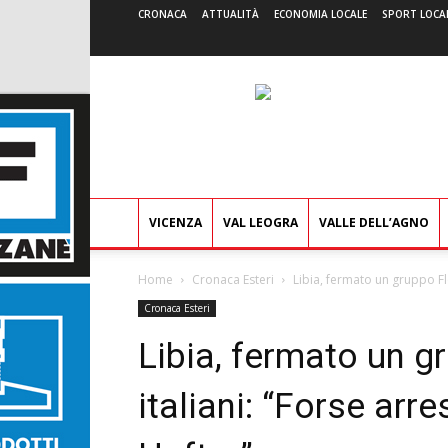
CRONACA
ATTUALITÀ
ECONOMIA LOCALE
SPORT LOCA
VICENZA
VAL LEOGRA
VALLE DELL’AGNO
Home
Cronaca Esteri
Libia, fermato un gruppo Flot
Cronaca Esteri
Libia, fermato un g
italiani: “Forse arre