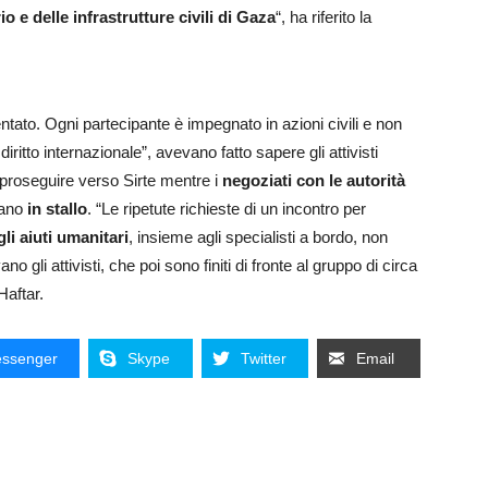
o e delle infrastrutture civili di Gaza
“, ha riferito la
ato. Ogni partecipante è impegnato in azioni civili e non
iritto internazionale”, avevano fatto sapere gli attivisti
 proseguire verso Sirte mentre i
negoziati con le autorità
rano
in stallo
. “Le ripetute richieste di un incontro per
i aiuti umanitari
, insieme agli specialisti a bordo, non
 gli attivisti, che poi sono finiti di fronte al gruppo di circa
Haftar.
ssenger
Skype
Twitter
Email