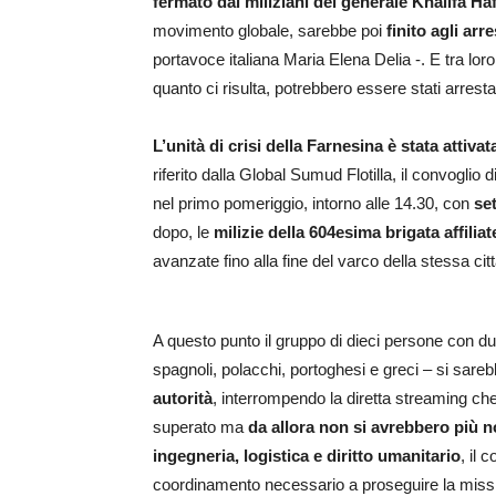
fermato dai miliziani del generale Khalifa Haf
movimento globale, sarebbe poi
finito agli arre
portavoce italiana Maria Elena Delia -. E tra l
quanto ci risulta, potrebbero essere stati arrestat
L’unità di crisi della Farnesina è stata attiva
riferito dalla Global Sumud Flotilla, il convogli
nel primo pomeriggio, intorno alle 14.30, con
se
dopo, le
milizie della 604esima brigata affilia
avanzate fino alla fine del varco della stessa cit
A questo punto il gruppo di dieci persone con due 
spagnoli, polacchi, portoghesi e greci – si sareb
autorità
, interrompendo la diretta streaming che
superato ma
da allora non si avrebbero più n
ingegneria, logistica e diritto umanitario
, il
coordinamento necessario a proseguire la missio