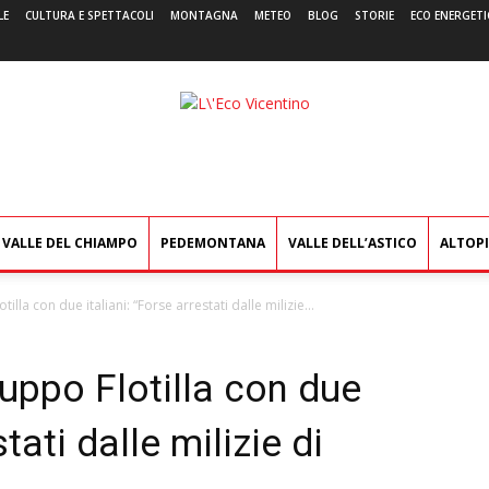
LE
CULTURA E SPETTACOLI
MONTAGNA
METEO
BLOG
STORIE
ECO ENERGETI
L'Eco
Vicentino
VALLE DEL CHIAMPO
PEDEMONTANA
VALLE DELL’ASTICO
ALTOP
illa con due italiani: “Forse arrestati dalle milizie...
ruppo Flotilla con due
stati dalle milizie di