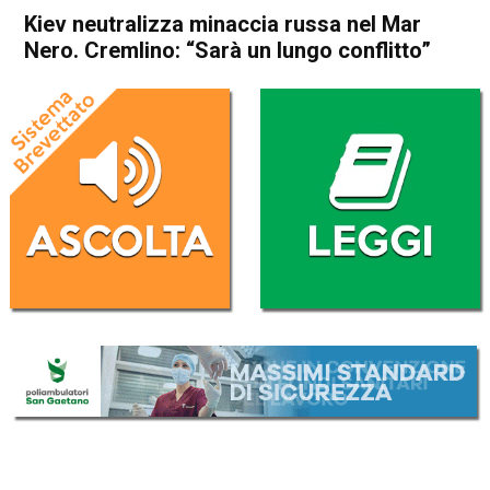
Kiev neutralizza minaccia russa nel Mar
Nero. Cremlino: “Sarà un lungo conflitto”
Home
Cronaca Esteri
Cronaca Esteri
Kiev neutralizza minaccia
russa nel Mar Nero.
Cremlino: “Sarà un lungo
conflitto”
Da
Redazione Nazionale
21 Giugno 2022
(aggiornato il
21 Giugno 2022 12:00
)