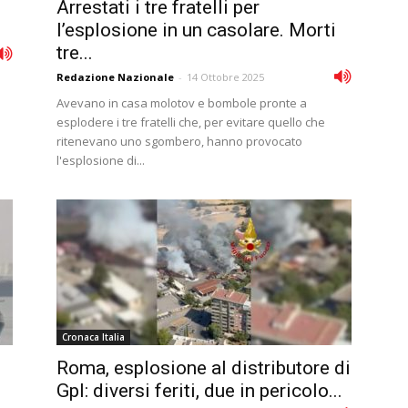
Arrestati i tre fratelli per
l’esplosione in un casolare. Morti
tre...
Redazione Nazionale
-
14 Ottobre 2025
Avevano in casa molotov e bombole pronte a
esplodere i tre fratelli che, per evitare quello che
ritenevano uno sgombero, hanno provocato
l'esplosione di...
Cronaca Italia
Roma, esplosione al distributore di
Gpl: diversi feriti, due in pericolo...