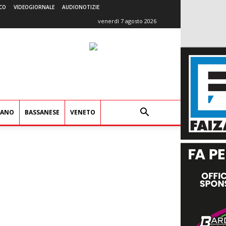
CO
VIDEOGIORNALE
AUDIONOTIZIE
venerdì 7 agosto 2026
IANO
BASSANESE
VENETO