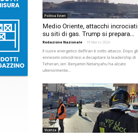
Politica Esteri
Medio Oriente, attacchi incrociati
su siti di gas. Trump si prepara...
Redazione Nazionale
-
19 Marzo 2026
Il cuore energetico dell’Iran è sotto attacco. Dopo gli
ennesimi omicidi tesi a decapitare la leadership di
Teheran, ieri Benjamin Netanyahu ha alzato
ulteriormente...
Vicenza