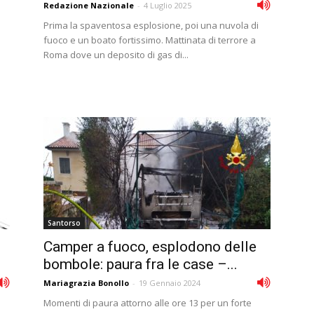
Redazione Nazionale
-
4 Luglio 2025
Prima la spaventosa esplosione, poi una nuvola di
fuoco e un boato fortissimo. Mattinata di terrore a
Roma dove un deposito di gas di...
Santorso
Camper a fuoco, esplodono delle
bombole: paura fra le case –...
Mariagrazia Bonollo
-
19 Gennaio 2024
Momenti di paura attorno alle ore 13 per un forte