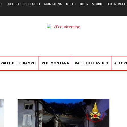
LE
CULTURA E SPETTACOLI
MONTAGNA
METEO
BLOG
STORIE
ECO ENERGETI
L'Eco
Vicentino
VALLE DEL CHIAMPO
PEDEMONTANA
VALLE DELL’ASTICO
ALTOP