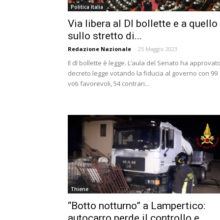
Politica Italia
Via libera al Dl bollette e a quello
sullo stretto di...
Redazione Nazionale
-
25 Maggio 2023
Il dl bollette è legge. L’aula del Senato ha approvato 
decreto legge votando la fiducia al governo con 99
voti favorevoli, 54 contrari...
Thiene
“Botto notturno” a Lampertico:
autocarro perde il controllo e