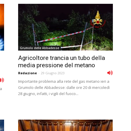
Grumolo delle Abbadesse
Agricoltore trancia un tubo della
media pressione del metano
Redazione
-
29 Giugno 2023
Importante problema alla rete del gas metano ieri a
Grumolo delle Abbadesse: dalle ore 20 di mercoledì
ta
28 giugno, infatti, i vigili del fuoco...