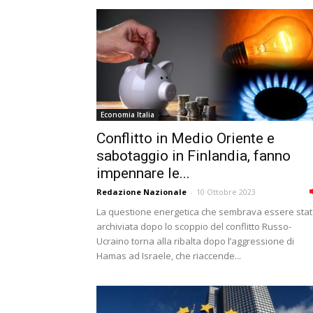
Economia Italia
Conflitto in Medio Oriente e
sabotaggio in Finlandia, fanno
impennare le...
Redazione Nazionale
-
10 Ottobre 2023
La questione energetica che sembrava essere sta
archiviata dopo lo scoppio del conflitto Russo-
Ucraino torna alla ribalta dopo l’aggressione di
Hamas ad Israele, che riaccende...