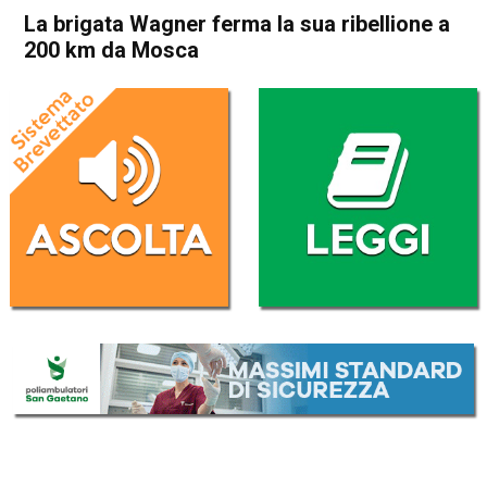
La brigata Wagner ferma la sua ribellione a
200 km da Mosca
Home
Cronaca Esteri
Cronaca Esteri
La brigata Wagner ferma la
sua ribellione a 200 km da
Mosca
Da
Redazione Nazionale
25 Giugno 2023
(aggiornato il
25 Giugno 2023 17:58
)
ASCOLTA L'AUDIO