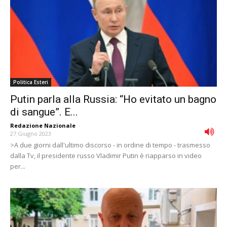
Politica Esteri
Putin parla alla Russia: “Ho evitato un bagno
di sangue”. E...
Redazione Nazionale
-
27 Giugno 2023
>A due giorni dall'ultimo discorso - in ordine di tempo - trasmesso
dalla Tv, il presidente russo Vladimir Putin è riapparso in video
per...