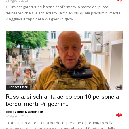
25 Agosto 2023
Gli investigatori russi hanno confermato la morte del pilota
dell'aereo che si è schiantato l'altroieri sul quale presumibilmente
viaggiava il capo della Wagner, Evgeny...
Cronaca Esteri
Russia, si schianta aereo con 10 persone a
bordo: morti Prigozhin...
Redazione Nazionale
-
24 Agosto 2023
In Russia un aereo con a bordo 10 persone è precipitato nella
regione di Tver, tra Mosca e San Pietroburgo. Il fondatore della