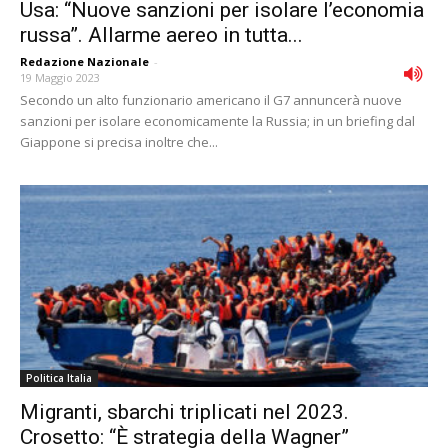
Usa: “Nuove sanzioni per isolare l’economia
russa”. Allarme aereo in tutta...
Redazione Nazionale
-
19 Maggio 2023
Secondo un alto funzionario americano il G7 annuncerà nuove
sanzioni per isolare economicamente la Russia; in un briefing dal
Giappone si precisa inoltre che...
Politica Italia
Migranti, sbarchi triplicati nel 2023.
Crosetto: “È strategia della Wagner”