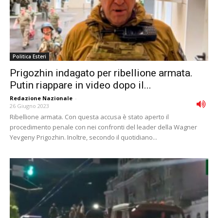
Politica Esteri
Prigozhin indagato per ribellione armata.
Putin riappare in video dopo il...
Redazione Nazionale
-
26 Giugno 2023
Ribellione armata. Con questa accusa è stato aperto il
procedimento penale con nei confronti del leader della Wagner
Yevgeny Prigozhin. Inoltre, secondo il quotidiano...