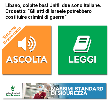
Libano, colpite basi Unifil due sono italiane.
Crosetto: “Gli atti di Israele potrebbero
costituire crimini di guerra”
Home
Cronaca Esteri
Cronaca Esteri
Libano, colpite basi Unifil due
sono italiane. Crosetto: “Gli
atti di Israele potrebbero
costituire crimini di guerra”
Da
Redazione Nazionale
10 Ottobre 2024
(aggiornato il
11 Ottobre 2024 9:31
)