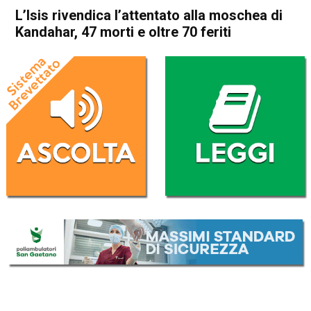
L’Isis rivendica l’attentato alla moschea di
Kandahar, 47 morti e oltre 70 feriti
Home
Cronaca Esteri
Cronaca Esteri
L’Isis rivendica l’attentato alla
moschea di Kandahar, 47
morti e oltre 70 feriti
Da
Redazione Nazionale
16 Ottobre 2021
(aggiornato il
18 Ottobre 2021 8:47
)
ASCOLTA L'AUDIO