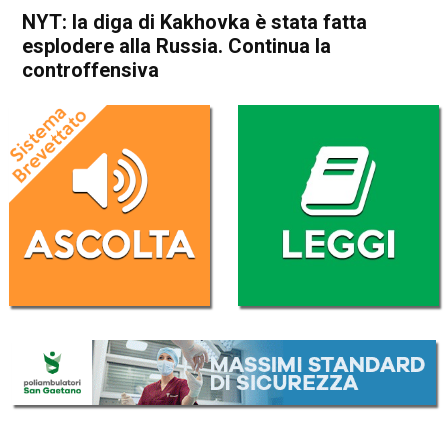
NYT: la diga di Kakhovka è stata fatta
esplodere alla Russia. Continua la
controffensiva
Home
Cronaca Esteri
Cronaca Esteri
NYT: la diga di Kakhovka è
stata fatta esplodere alla
Russia. Continua la
controffensiva
Da
Redazione Nazionale
18 Giugno 2023
(aggiornato il
18 Giugno 2023 17:26
)