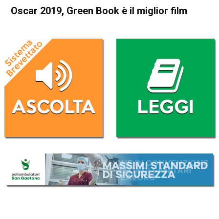
Oscar 2019, Green Book è il miglior film
Home
Cronaca Esteri
Cronaca Esteri
Oscar 2019, Green Book è il
miglior film
Da
Redazione Nazionale
25 Febbraio 2019
(aggiornato il
25 Febbraio 2019 18:21
)
ASCOLTA L'AUDIO
Lettore
00:00
00:00