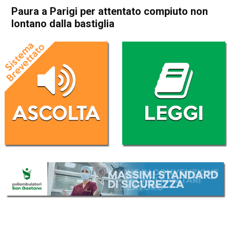
Paura a Parigi per attentato compiuto non
lontano dalla bastiglia
Home
Cronaca Esteri
Cronaca Esteri
Paura a Parigi per attentato
compiuto non lontano dalla
bastiglia
Da
Redazione Nazionale
25 Settembre 2020
(aggiornato il
25 Settembre 2020 19:16
)
ASCOLTA L'AUDIO