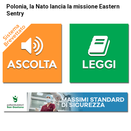
Polonia, la Nato lancia la missione Eastern
Sentry
Home
Cronaca Esteri
Cronaca Esteri
Polonia, la Nato lancia la
missione Eastern Sentry
Da
Redazione Nazionale
13 Settembre 2025
(aggiornato il
13 Settembre 2025 22:57
)
ASCOLTA L'AUDIO
Lettore
00:00
00:00