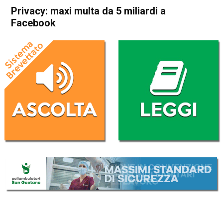
Privacy: maxi multa da 5 miliardi a
Facebook
Home
Cronaca Esteri
Cronaca Esteri
Privacy: maxi multa da 5
miliardi a Facebook
Da
Redazione Nazionale
13 Luglio 2019
(aggiornato il
13 Luglio 2019 14:38
)
ASCOLTA L'AUDIO
Lettore
00:00
00:00