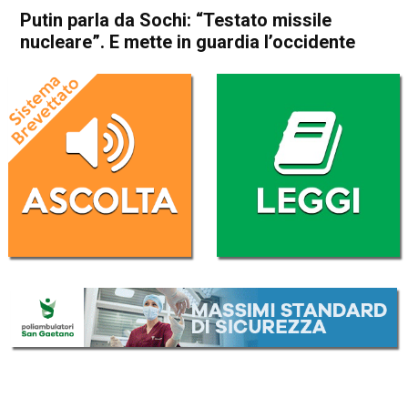
Putin parla da Sochi: “Testato missile
nucleare”. E mette in guardia l’occidente
Home
Cronaca Esteri
Cronaca Esteri
Putin parla da Sochi: “Testato
missile nucleare”. E mette in
guardia l’occidente
Da
Redazione Nazionale
6 Ottobre 2023
(aggiornato il
6 Ottobre 2023 10:46
)
ASCOLTA L'AUDIO